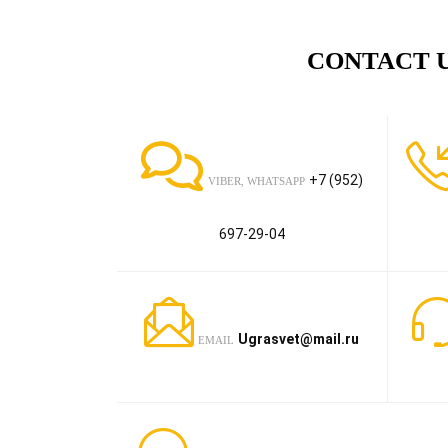
CONTACT 
+7 (952)
VIBER, WHATSAPP
697-29-04
U
grasvet@mail.ru
EMAIL