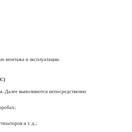
ью монтажа и эксплуатации.
КС)
ом. Далее выполняются непосредственно
оробах;
заторов и т. д.;