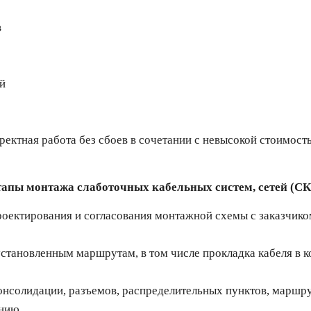
в
й
ктная работа без сбоев в сочетании с невысокой стоимост
апы монтажа слаботочных кабельных систем, сетей (С
роектирования и согласования монтажной схемы с заказчик
установленным маршрутам, в том числе прокладка кабеля в к
нсолидации, разъемов, распределительных пунктов, маршрути
нию.